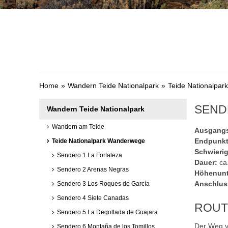
Home
Wandern Teide Nationalpark
Teide Nationalpa
SEND
Wandern Teide Nationalpark
Wandern am Teide
Ausgangs
Endpunkt
Teide Nationalpark Wanderwege
Schwierig
Sendero 1 La Fortaleza
Dauer:
ca.
Sendero 2 Arenas Negras
Höhenunt
Anschlus
Sendero 3 Los Roques de García
Sendero 4 Siete Canadas
ROUT
Sendero 5 La Degollada de Guajara
Der Weg v
Sendero 6 Montaña de los Tomillos