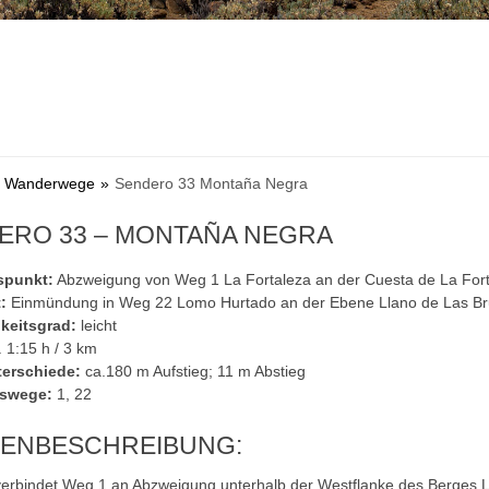
rk Wanderwege
Sendero 33 Montaña Negra
ERO 33 – MONTAÑA NEGRA
punkt:
Abzweigung von Weg 1 La Fortaleza an der Cuesta de La For
:
Einmündung in Weg 22 Lomo Hurtado an der Ebene Llano de Las Br
keitsgrad:
leicht
 1:15 h / 3 km
erschiede:
ca.180 m Aufstieg; 11 m Abstieg
swege:
1, 22
ENBESCHREIBUNG:
erbindet Weg 1 an Abzweigung unterhalb der Westflanke des Berges 