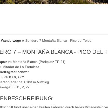
rk Wanderwege
Sendero 7 Montaña Blanca - Pico del Teide
RO 7 – MONTAÑA BLANCA - PICO DEL T
punkt:
Montaña Blanca (Parkplatz TF-21)
:
Mirador de La Fortaleza
keitsgrad:
schwer
 5:30 h / 8,3 km
erschiede:
ca.1.183 m Aufstieg
swege:
6, 11, 2, 27
ENBESCHREIBUNG:
Abschnitt führt über einen breiten Fahrweg durch helles Bimsgestein vo