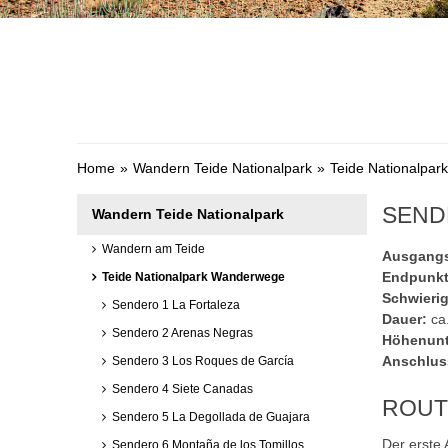
Home
Wandern Teide Nationalpark
Teide Nationalpa
SENDE
Wandern Teide Nationalpark
Wandern am Teide
Ausgangs
Endpunkt
Teide Nationalpark Wanderwege
Schwierig
Sendero 1 La Fortaleza
Dauer:
ca.
Sendero 2 Arenas Negras
Höhenunt
Anschlus
Sendero 3 Los Roques de García
Sendero 4 Siete Canadas
ROUT
Sendero 5 La Degollada de Guajara
Der erste 
Sendero 6 Montaña de los Tomillos