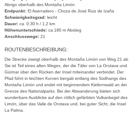
Abrigo oberhalb des Montaña Limón
Endpunkt:
El Aserradero - Choza de José Ruiz de Izaña
Schwierigkeitsgrad:
leicht
Dauer:
ca. 0:30 h / 1,2 km
Höhenunterschiede:
ca.180 m Abstieg
Anschlusswege:
21
ROUTENBESCHREIBUNG:
Die Strecke zweigt oberhalb des Montaña Limón von Weg 21 ab.
Sie ist Teil eines alten Weges, der die Täler von La Orotava und
Güímar über den Rücken der Insel miteinander verbindet. Der
Pfad führt in leichten Kurven bergab entlang des Südhangs des
Montaña Limón und endet mit beginnendem Kiefernwald an der
Grenze des Nationalparks. Bei der Abwanderung bieten sich
wunderbare Ausblicke auf den rötlich gefärbten Vulkankegel des
Limón, über das Valle de Orotava und, bei guter Sicht, die Insel
La Palma.